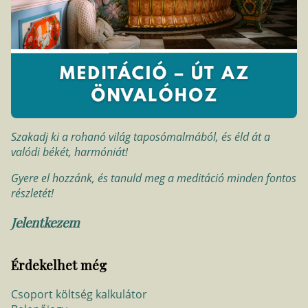
Szakadj ki a rohanó világ taposómalmából, és éld át a
valódi békét, harmóniát!
Gyere el hozzánk, és tanuld meg a meditáció minden fontos
részletét!
Jelentkezem
Érdekelhet még
Csoport költség kalkulátor