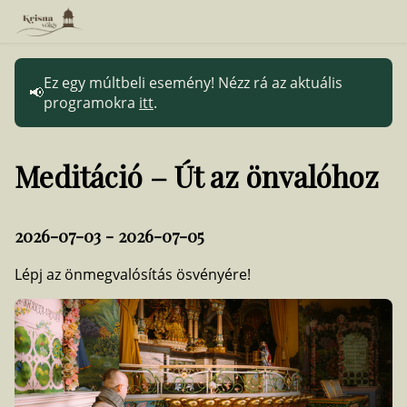
Ez egy múltbeli esemény! Nézz rá az aktuális
programokra
itt
.
Meditáció – Út az önvalóhoz
2026-07-03 - 2026-07-05
Lépj az önmegvalósítás ösvényére!