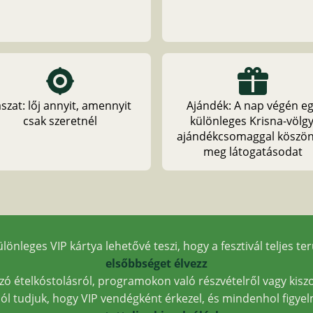
ászat: lőj annyit, amennyit
Ajándék: A nap végén e
csak szeretnél
különleges Krisna-völgy
ajándékcsomaggal köszön
meg látogatásodat
ülönleges VIP kártya lehetővé teszi, hogy a fesztivál teljes te
elsőbbséget élvezz
szó ételkóstolásról, programokon való részvételről vagy kiszo
ól tudjuk, hogy VIP vendégként érkezel, és mindenhol figyel