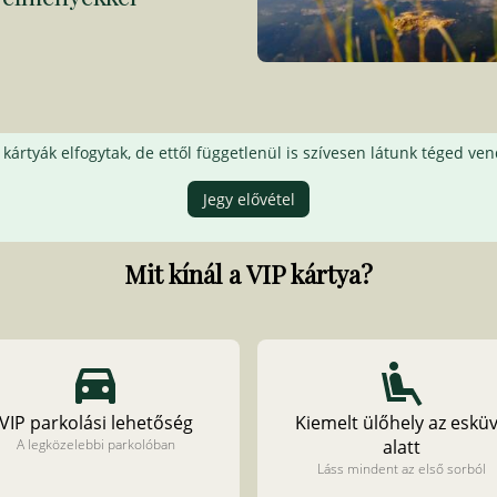
 kártyák elfogytak, de ettől függetlenül is szívesen látunk téged ve
Jegy elővétel
Mit kínál a VIP kártya?
VIP parkolási lehetőség
Kiemelt ülőhely az eskü
A legközelebbi parkolóban
alatt
Láss mindent az első sorból