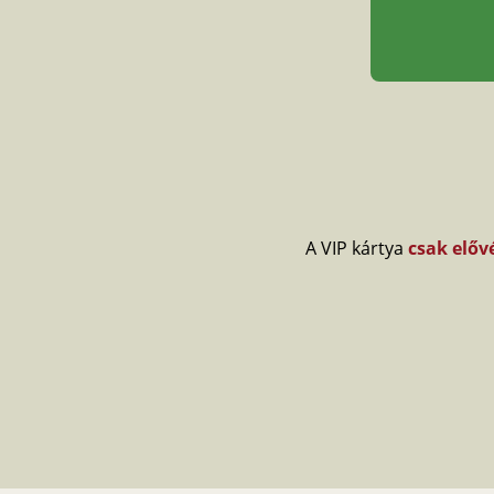
A VIP kártya
csak előv