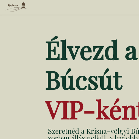
Élvezd a
Búcsút
VIP-kén
Szeretnéd a Krisna-völgyi B
sorban állás nélkül, a legjob