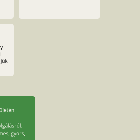
gy
i
jük
rületén
lgálásról.
mes, gyors,