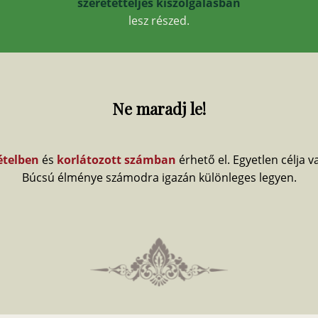
szeretetteljes kiszolgálásban
lesz részed.
Ne maradj le!
ételben
és
korlátozott számban
érhető el. Egyetlen célja v
Búcsú élménye számodra igazán különleges legyen.