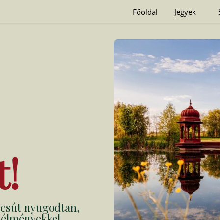
Főoldal
Jegyek
t!
úcsút nyugodtan,
b élményekkel