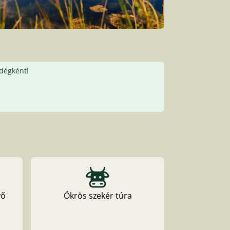
ndégként!
vő
Ökrös szekér túra