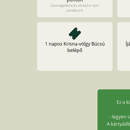
Csomagolásra és elvitelre nem
vonatkozik.
1 napos Krisna-völgy Búcsú
Íj
belépő
Ez a k
- legyen 
A kártyádb