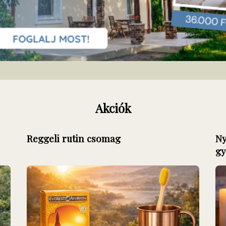
Akciók
Reggeli rutin csomag
Ny
gy