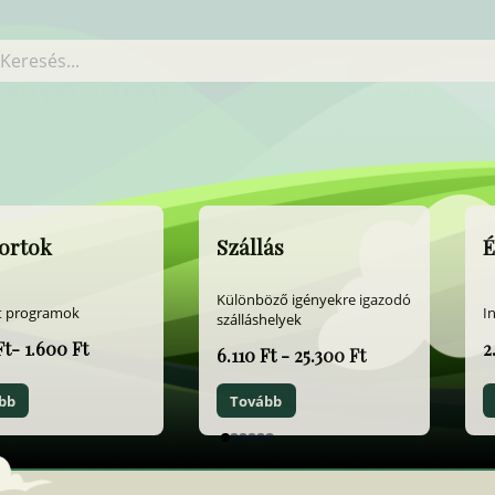
ortok
Szállás
É
Különböző igényekre igazodó
t programok
I
szálláshelyek
Ft- 1.600 Ft
2
6.110 Ft - 25.300 Ft
bb
Tovább