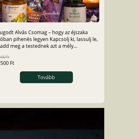
ugodt Alvás Csomag – hogy az éjszaka
Szállás kivál
lóban pihenés legyen Kapcsolj ki, lassulj le,
választhatsz
 add meg a testednek azt a mély...
szobát. Ha a
660 Ft
156 000 Ft
 500 Ft
0 Ft
Tovább