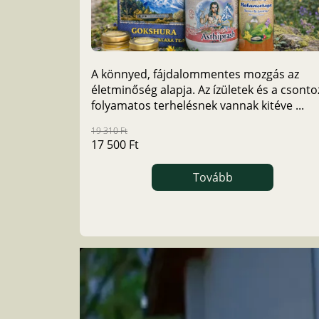
A könnyed, fájdalommentes mozgás az
életminőség alapja. Az ízületek és a csonto
folyamatos terhelésnek vannak kitéve ...
19 310 Ft
17 500 Ft
Tovább
Item
1
of
4