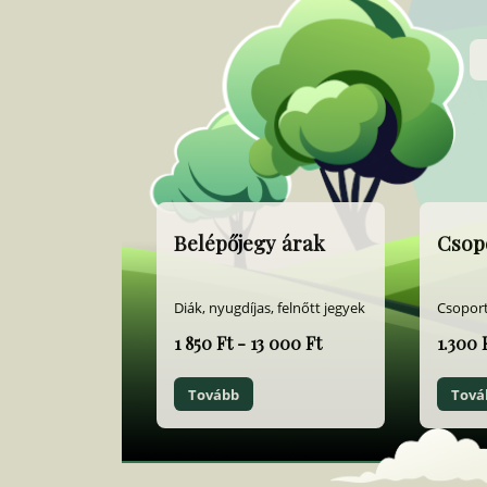
Belépőjegy árak
Csop
Diák, nyugdíjas, felnőtt jegyek
Csopor
1 850 Ft - 13 000 Ft
1.300 
Tovább
Tová
Item
1