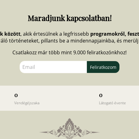
Maradjunk kapcsolatban!
ők között
, akik értesülnek a legfrissebb
programokról, fesz
piráló történeteket, pillants be a mindennapjainkba, és merül
Csatlakozz már több mint 9.000 feliratkozónkhoz!
Feliratkozom
0
0
Vendégéjszaka
Látogató évente