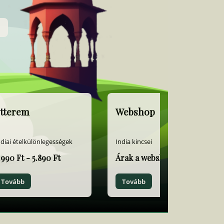
tterem
Webshop
ndiai ételkülönlegességek
India kincsei
.990 Ft - 5.890 Ft
Árak a webshopban
Tovább
Tovább