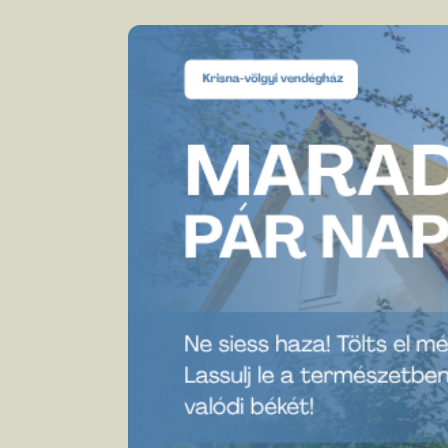
Item
1
of
18