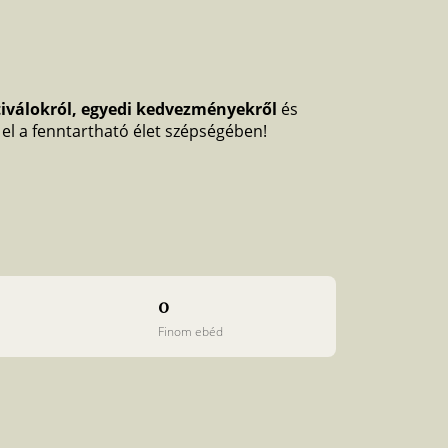
tiválokról, egyedi kedvezményekről
és
j el a fenntartható élet szépségében!
0
Finom ebéd