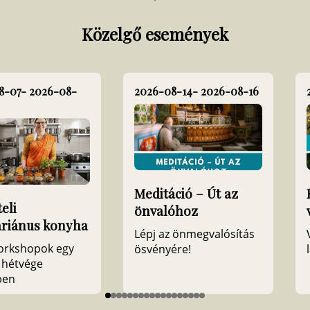
Közelgő események
8-07
- 2026-08-
2026-08-14
- 2026-08-16
Meditáció – Út az
eli
önvalóhoz
áriánus konyha
Lépj az önmegvalósítás
orkshopok egy
ösvényére!
 hétvége
ben