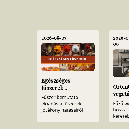
2026-08-07
2026-0
09
Egészséges
Örömt
fűszerek...
veget
Fűszer bemutató
Főző w
előadás a fűszerek
hosszú
jótékony hatásairól
kereté