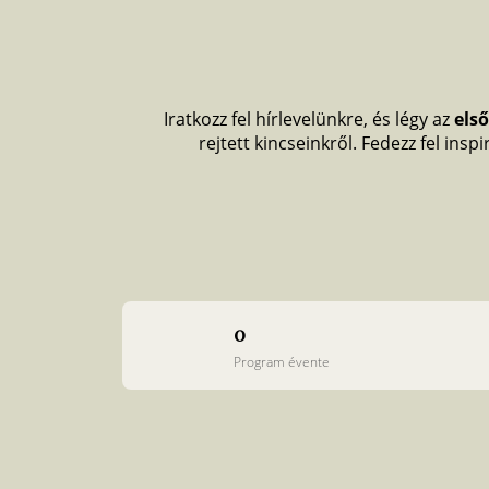
of
6
Iratkozz fel hírlevelünkre, és légy az
els
rejtett kincseinkről. Fedezz fel ins
0
Program évente