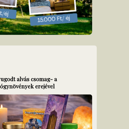
ugodt alvás csomag- a
Örömteli 
ógynövények erejével