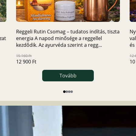
Reggeli Rutin Csomag – tudatos indítás, tiszta
Ny
zat
energia A napod minősége a reggellel
va
kezdődik. Az ayurvéda szerint a regg...
és
15 160 Ft
12 
12 900 Ft
10
Tovább