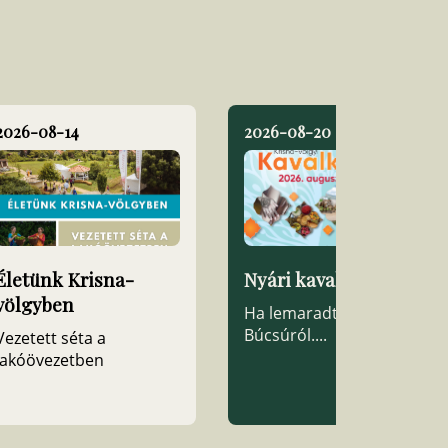
2026-08-14
2026-08-20
Életünk Krisna-
Nyári kavalkád
völgyben
Ha lemaradtál esetleg a
Búcsúról....
Vezetett séta a
lakóövezetben