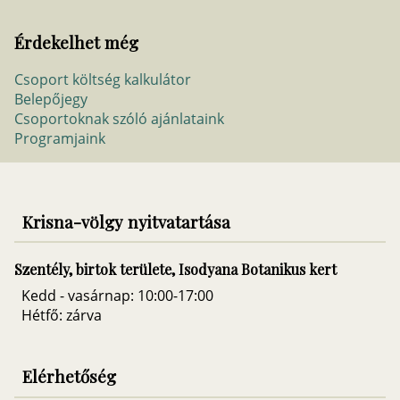
Érdekelhet még
Csoport költség kalkulátor
Belepőjegy
Csoportoknak szóló ajánlataink
Programjaink
Krisna-völgy nyitvatartása
Szentély, birtok területe, Isodyana Botanikus kert
Kedd - vasárnap: 10:00-17:00
Hétfő: zárva
Elérhetőség