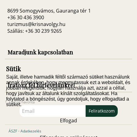
8699 Somogyvámos, Gauranga tér 1
+36 30 436 3900
turizmus@krisnavolgy.hu
Szállás: +36 30 239 9265
Maradjunk kapcsolatban
Sütik
Saját, illetve harmadik féltől származó sütiket használunk
annak érdekében, hogy megmutassuk ezt a weboldalt, és
Íratozz fel hírlevelünkre!
jobban megértsük, hogyan használja azt, azzal a céllal,
hogy javítsuk az általunk kínált szolgáltatásokat. Ha
folytatod a böngészést, úgy gondoljuk, hogy elfogadtad a
1-2 email havonta
sütiket.
Feliratkozom
Elfogad
ÁSZF
·
Adatkezelés