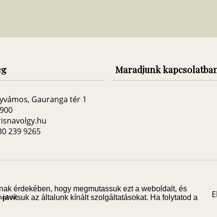
ég
Maradjunk kapcsolatba
yvámos, Gauranga tér 1
3900
isnavolgy.hu
 30 239 9265
 annak érdekében, hogy megmutassuk ezt a weboldalt, és
E
hupāda
javítsuk az általunk kínált szolgáltatásokat. Ha folytatod a