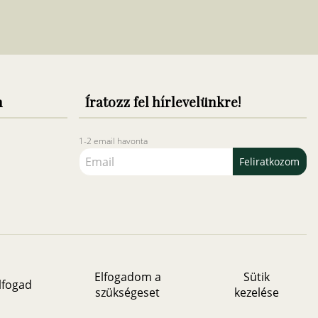
n
Íratozz fel hírlevelünkre!
1-2 email havonta
Feliratkozom
Elfogadom a
Sütik
lfogad
szükségeset
kezelése