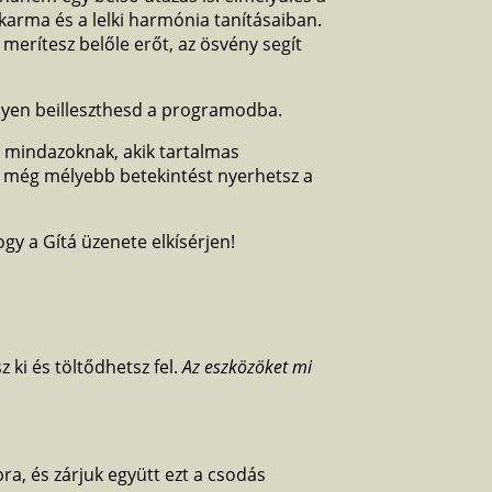
karma és a lelki harmónia tanításaiban.
a merítesz belőle erőt, az ösvény segít
nyen beilleszthesd a programodba.
s mindazoknak, akik tartalmas
 még mélyebb betekintést nyerhetsz a
ogy a Gítá üzenete elkísérjen!
 ki és töltődhetsz fel.
Az eszközöket mi
ra, és zárjuk együtt ezt a csodás