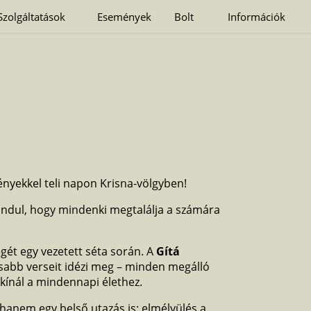
Szolgáltatások
Események
Bolt
Információk
ényekkel teli napon Krisna-völgyben!
s indul, hogy mindenki megtalálja a számára
gét egy vezetett séta során. A
Gítá
sabb verseit idézi meg – minden megálló
 kínál a mindennapi élethez.
 hanem egy belső utazás is: elmélyülés a