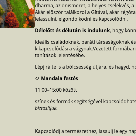
dharma, az önismeret, a helyes cselekvés, a 
Akár először találkozol a Gítával, akár régót
lelassulni, elgondolkodni és kapcsolódni.
Délelőtt és délután is indulunk
, hogy kön
Ideális családoknak, baráti társaságoknak é
kikapcsolódásra vágynak.Vezetett formában
tanítások jelentésébe.
Lépj rá te is a bölcsesség útjára, és hagyd, h
🎨
Mandala festés
11:00–15:00 között
színek és formák segítségével kapcsolódhatsz
biztosítjuk.
Kapcsolódj a természethez, lassulj le egy nap