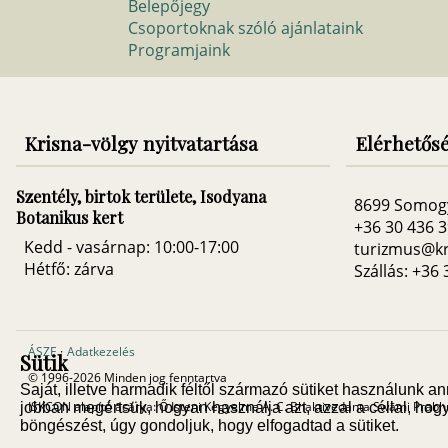
Belepőjegy
Csoportoknak szóló ajánlataink
Programjaink
Krisna-völgy nyitvatartása
Elérhetős
Szentély, birtok területe, Isodyana
8699 Somog
Botanikus kert
+36 30 436 
Kedd - vasárnap: 10:00-17:00
turizmus@kr
Hétfő: zárva
Szállás: +36
ÁSZF
·
Adatkezelés
Sütik
© 1996-2026 Minden jog fenntartva
Saját, illetve harmadik féltől származó sütiket használunk
ISKCON alapító ācārya: Ő Isteni Kegyelme A. C. Bhaktivedanta Swāmi Prab
jobban megértsük, hogyan használja azt, azzal a céllal, hogy 
böngészést, úgy gondoljuk, hogy elfogadtad a sütiket.