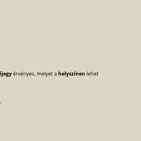
őjegy
érvényes, melyet a
helyszínen
lehet
!