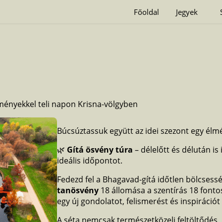
Főoldal
Jegyek
lményekkel teli napon Krisna-völgyben
Búcsúztassuk együtt az idei szezont egy élm
🌿
Gítá ösvény túra
– délelőtt és délután i
ideális időpontot.
Fedezd fel a Bhagavad-gítá időtlen bölcsessé
tanösvény
18 állomása a szentírás 18 fonto
egy új gondolatot, felismerést és inspirációt
A séta nemcsak természetközeli feltöltődés,