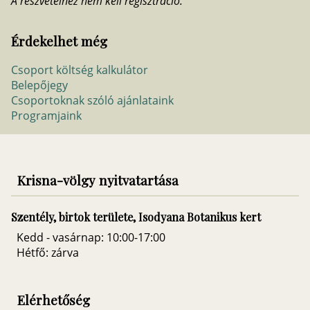
A részvételhez nem kell regisztráció.
Érdekelhet még
Csoport költség kalkulátor
Belepőjegy
Csoportoknak szóló ajánlataink
Programjaink
Krisna-völgy nyitvatartása
Szentély, birtok területe, Isodyana Botanikus kert
Kedd - vasárnap: 10:00-17:00
Hétfő: zárva
Elérhetőség