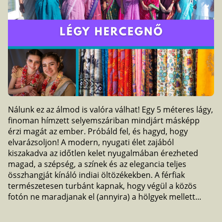
Nálunk ez az álmod is valóra válhat! Egy 5 méteres lágy,
finoman hímzett selyemszáriban mindjárt másképp
érzi magát az ember. Próbáld fel, és hagyd, hogy
elvarázsoljon! A modern, nyugati élet zajából
kiszakadva az időtlen kelet nyugalmában érezheted
magad, a szépség, a színek és az elegancia teljes
összhangját kínáló indiai öltözékekben. A férfiak
természetesen turbánt kapnak, hogy végül a közös
fotón ne maradjanak el (annyira) a hölgyek mellett...