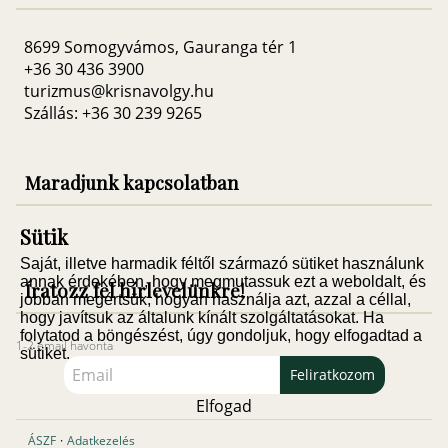
8699 Somogyvámos, Gauranga tér 1
+36 30 436 3900
turizmus@krisnavolgy.hu
Szállás: +36 30 239 9265
Maradjunk kapcsolatban
Sütik
Saját, illetve harmadik féltől származó sütiket használunk
annak érdekében, hogy megmutassuk ezt a weboldalt, és
Íratozz fel hírlevelünkre!
jobban megértsük, hogyan használja azt, azzal a céllal,
hogy javítsuk az általunk kínált szolgáltatásokat. Ha
folytatod a böngészést, úgy gondoljuk, hogy elfogadtad a
1-2 email havonta
sütiket.
Feliratkozom
Elfogad
ÁSZF
·
Adatkezelés