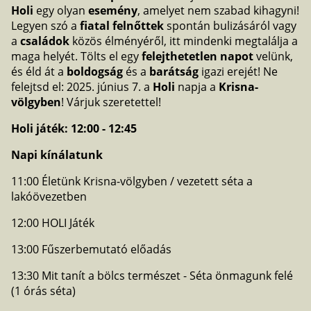
Holi
egy olyan
esemény
, amelyet nem szabad kihagyni!
Legyen szó a
fiatal felnőttek
spontán bulizásáról vagy
a
családok
közös élményéről, itt mindenki megtalálja a
maga helyét. Tölts el egy
felejthetetlen napot
velünk,
és éld át a
boldogság
és a
barátság
igazi erejét! Ne
felejtsd el: 2025. június 7. a
Holi
napja a
Krisna-
völgyben
! Várjuk szeretettel!
Holi játék: 12:00 - 12:45
Napi kínálatunk
11:00 Életünk Krisna-völgyben / vezetett séta a
lakóövezetben
12:00 HOLI Játék
13:00 Fűszerbemutató előadás
13:30 Mit tanít a bölcs természet - Séta önmagunk felé
(1 órás séta)