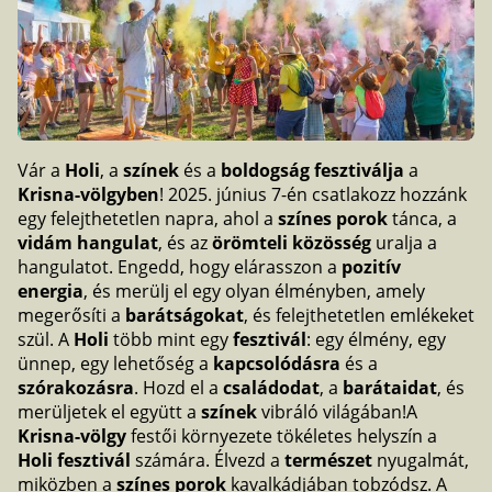
Vár a
Holi
, a
színek
és a
boldogság
fesztiválja
a
Krisna-völgyben
! 2025. június 7-én csatlakozz hozzánk
egy felejthetetlen napra, ahol a
színes porok
tánca, a
vidám hangulat
, és az
örömteli közösség
uralja a
hangulatot. Engedd, hogy elárasszon a
pozitív
energia
, és merülj el egy olyan élményben, amely
megerősíti a
barátságokat
, és felejthetetlen emlékeket
szül. A
Holi
több mint egy
fesztivál
: egy élmény, egy
ünnep, egy lehetőség a
kapcsolódásra
és a
szórakozásra
. Hozd el a
családodat
, a
barátaidat
, és
merüljetek el együtt a
színek
vibráló világában!A
Krisna-völgy
festői környezete tökéletes helyszín a
Holi fesztivál
számára. Élvezd a
természet
nyugalmát,
miközben a
színes porok
kavalkádjában tobzódsz. A