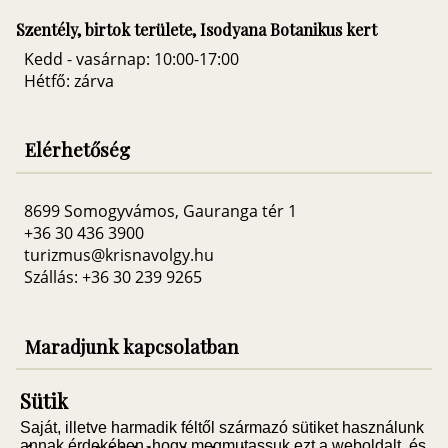
Szentély, birtok területe, Isodyana Botanikus kert
Kedd - vasárnap: 10:00-17:00
Hétfő: zárva
Elérhetőség
8699 Somogyvámos, Gauranga tér 1
+36 30 436 3900
turizmus@krisnavolgy.hu
Szállás: +36 30 239 9265
Maradjunk kapcsolatban
Sütik
Saját, illetve harmadik féltől származó sütiket használunk
annak érdekében, hogy megmutassuk ezt a weboldalt, és