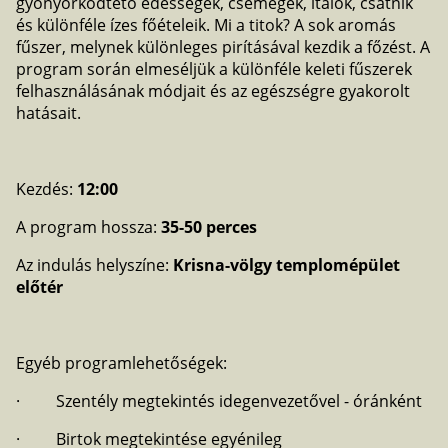
gyönyörködtető édességek, csemegék, italok, csatnik
és különféle ízes főételeik. Mi a titok? A sok aromás
fűszer, melynek különleges pirításával kezdik a főzést. A
program során elmeséljük a különféle keleti fűszerek
felhasználásának módjait és az egészségre gyakorolt
hatásait.
Kezdés:
12:00
A program hossza:
35-50 perces
Az indulás helyszíne:
Krisna-völgy templomépület
előtér
Egyéb programlehetőségek:
· Szentély megtekintés idegenvezetővel - óránként
· Birtok megtekintése egyénileg