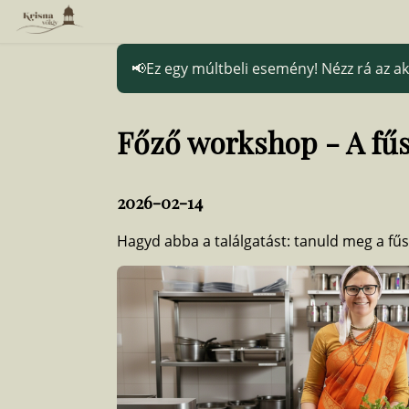
Ez egy múltbeli esemény! Nézz rá az 
Főző workshop - A fűs
2026-02-14
Hagyd abba a találgatást: tanuld meg a fűsz