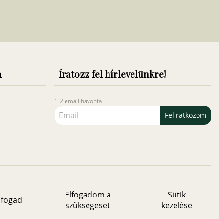
n
Íratozz fel hírlevelünkre!
1-2 email havonta
Feliratkozom
Elfogadom a
Sütik
lfogad
szükségeset
kezelése