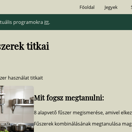
Főoldal
Jegyek
aktuális programokra
itt
.
zerek titkai
er használat titkait
Mit fogsz megtanulni:
8 alapvető fűszer megismerése, amivel elke
Fűszerek kombinálásának megtanulása mag