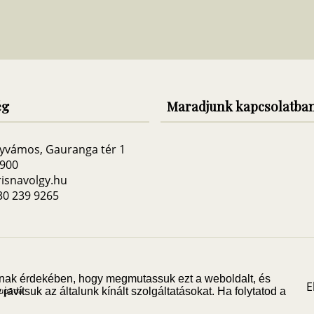
ég
Maradjunk kapcsolatba
yvámos, Gauranga tér 1
3900
isnavolgy.hu
 30 239 9265
 annak érdekében, hogy megmutassuk ezt a weboldalt, és
E
hupāda
javítsuk az általunk kínált szolgáltatásokat. Ha folytatod a