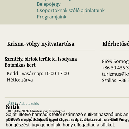
Belepőjegy
Csoportoknak szóló ajánlataink
Programjaink
Krisna-völgy nyitvatartása
Elérhetős
Szentély, birtok területe, Isodyana
8699 Somog
Botanikus kert
+36 30 436 
Kedd - vasárnap: 10:00-17:00
turizmus@kr
Hétfő: zárva
Szállás: +36
ÁSZF
·
Adatkezelés
Sütik
© 1996-2026 Minden jog fenntartva
Saját, illetve harmadik féltől származó sütiket használunk
ISKCON alapító ācārya: Ő Isteni Kegyelme A. C. Bhaktivedanta Swāmi Prab
jobban megértsük, hogyan használja azt, azzal a céllal, hogy 
böngészést, úgy gondoljuk, hogy elfogadtad a sütiket.