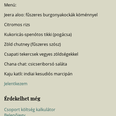
Menü:
Jeera aloo: fűszeres burgonyakockák köménnyel
Citromos rizs
Kukoricás-spenótos tikki (pogácsa)
Zöld chutney (fűszeres szósz)
Csapati tekercsek vegyes zöldségekkel
Chana chat: csicseriborsó saláta
Kaju katli: indiai kesudiós marcipán
Jelentkezem
Érdekelhet még
Csoport költség kalkulátor
Belepőjegy