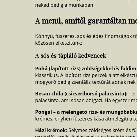
neked pedig a munkában.
A menü, amitől garantáltan me
Könnyű, fűszeres, sós és édes finomságok tö
közösen elkészítünk:
A sós és tápláló kedvencek
Pohá (lapított rizs) zöldségekkel és földi
klasszikus. A lapított rizs percek alatt elkész
mogyoró pedig zseniális textúrát adnak neki
Besan chila (csicseriborsó palacsinta):
Ter
palacsinta, ami sósan az igazi. Ha egyszer me
Pongal – a melengető rizs- és mungóbabk
krémes, enyhén fűszeres kása átmelegíti a t
Házi krémek:
Selymes zöldséges krém és f