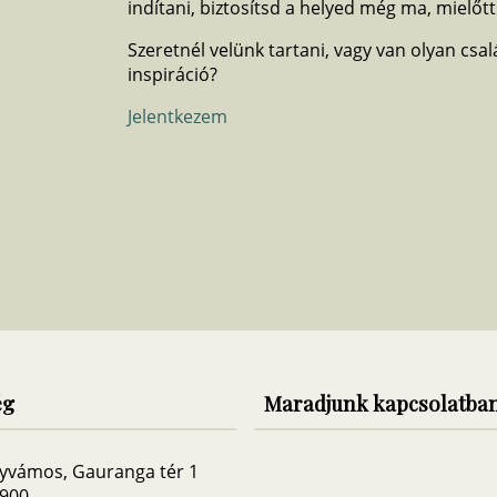
indítani, biztosítsd a helyed még ma, mielőtt 
Szeretnél velünk tartani, vagy van olyan csal
inspiráció?
Jelentkezem
ég
Maradjunk kapcsolatba
yvámos, Gauranga tér 1
3900