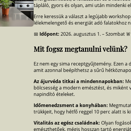
tápláló, gyors és olyan, ami után mindenki el
Erre keressük a választ a legújabb workshop
lélekmelengető és energiát adó falatokhoz n
📅
Időpont:
2026. augusztus 1. – Szombat 
Mit fogsz megtanulni velünk?
Ez nem egy sima receptgyűjtemény. Ezen a dé
amit azonnal beépíthetsz a sűrű hétköznapo
Az ájurvéda titkai a mindennapokban:
Meg
bölcsesség a modern emésztést, és miként 
napindító ételeket.
Időmenedzsment a konyhában:
Megmutat
trükkjeit, hogy hétfő reggel 10 perc alatt is k
Vitalitás az egész családnak:
Olyan fogások
emészthetőek, mégis hosszan tartó energiát 