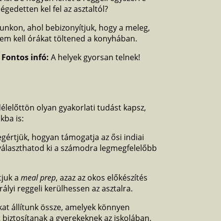
égedetten kel fel az asztaltól?
unkon, ahol bebizonyítjuk, hogy a meleg,
em kell órákat töltened a konyhában.

Fontos infó:
A helyek gyorsan telnek!
lelőttön olyan gyakorlati tudást kapsz,
kba is:
értjük, hogyan támogatja az ősi indiai
választhatod ki a számodra legmegfelelőbb
juk a
meal prep
, azaz az okos előkészítés
irályi reggeli kerülhessen az asztalra.
at állítunk össze, amelyek könnyen
biztosítanak a gyerekeknek az iskolában,