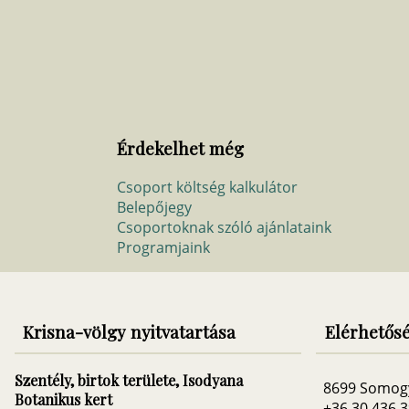
Érdekelhet még
Csoport költség kalkulátor
Belepőjegy
Csoportoknak szóló ajánlataink
Programjaink
Krisna-völgy nyitvatartása
Elérhetős
Szentély, birtok területe, Isodyana
8699 Somog
Botanikus kert
+36 30 436 