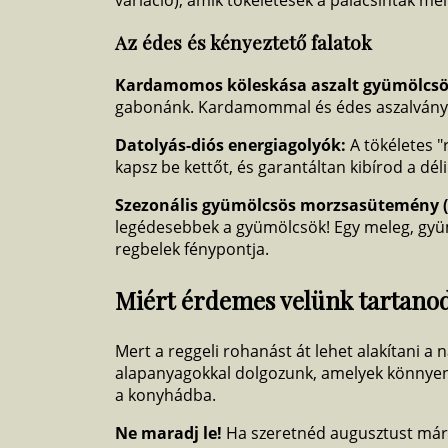
variáció), amik tökéletesek a palacsinták me
Az édes és kényeztető falatok
Kardamomos köleskása aszalt gyümölcsö
gabonánk. Kardamommal és édes aszalványokka
Datolyás-diós energiagolyók:
A tökéletes "
kapsz be kettőt, és garantáltan kibírod a dél
Szezonális gyümölcsös morzsasütemény (
legédesebbek a gyümölcsök! Egy meleg, gy
regbelek fénypontja.
Miért érdemes velünk tartano
Mert a reggeli rohanást át lehet alakítani a 
alapanyagokkal dolgozunk, amelyek könnyen
a konyhádba.
Ne maradj le!
Ha szeretnéd augusztust már 