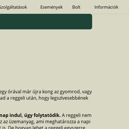
Szolgáltatások
Események
Bolt
Információk
n egy órával már újra kong az gyomrod, vagy
ad a reggeli után, hogy legszívesebbének
nap indul, úgy folytatódik.
A reggeli nem
az az üzemanyag, ami meghatározza a napi
 is. De hogyan lehet a reggeli egyszerre