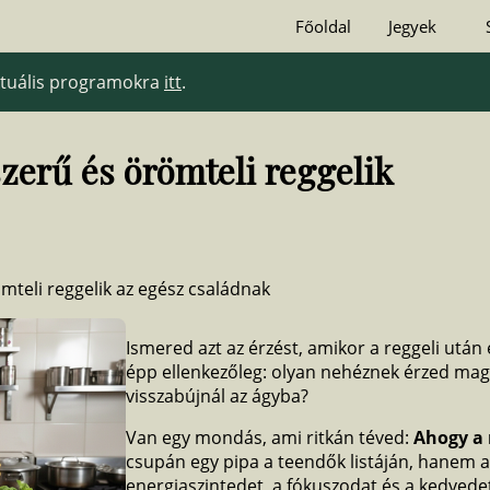
Főoldal
Jegyek
aktuális programokra
itt
.
erű és örömteli reggelik
mteli reggelik az egész családnak
Ismered azt az érzést, amikor a reggeli utá
épp ellenkezőleg: olyan nehéznek érzed mag
visszabújnál az ágyba?
Van egy mondás, ami ritkán téved:
Ahogy a 
csupán egy pipa a teendők listáján, hanem 
energiaszintedet, a fókuszodat és a kedvedet