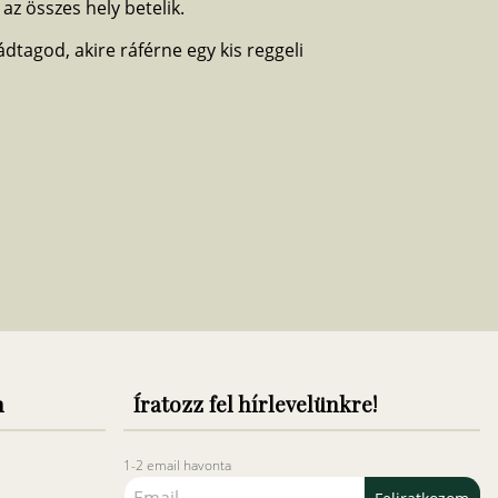
az összes hely betelik.
ádtagod, akire ráférne egy kis reggeli
n
Íratozz fel hírlevelünkre!
1-2 email havonta