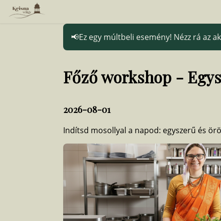
Ez egy múltbeli esemény! Nézz rá az 
Főző workshop - Egysz
2026-08-01
Indítsd mosollyal a napod: egyszerű és örö