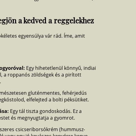
gjön a kedved a reggelekhez
kéletes egyensúlya vár rád. Íme, amit
mogyoróval:
Egy hihetetlenül könnyű, indiai
ül, a roppanós zöldségek és a pirított
.
mészetesen gluténmentes, fehérjedús
gkóstolod, elfelejted a bolti péksütiket.
ása:
Egy tál tiszta gondoskodás. Ez a
estet és megnyugtatja a gyomrot.
űszeres csicseriborsókrém (hummusz-