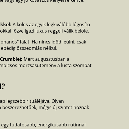
llé vagy egy jó kovászos kenyérre kenve.
kkel:
A köles az egyik legkiválóbb lúgosító
l főzve igazi luxus reggeli válik belőle.
rohanós" falat. Ha nincs időd leülni, csak
i ebédig összeomlás nélkül.
Crumble):
Mert augusztusban a
ümölcsös morzsasütemény a lusta szombat
d?
nap legszebb rituáléjává. Olyan
 beszerezhetőek, mégis új szintet hoznak
egy tudatosabb, energikusabb rutinnal