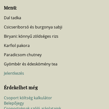
Menü:
Dal tadka
Csicseriborsó és burgonya sabji
Biryani: könnyű zöldséges rizs
Karfiol pakora
Paradicsom chutney
Gyömbér és édeskömény tea
Jelentkezés
Érdekelhet még
Csoport költség kalkulátor
Belepőjegy
Csoportoknak szóló ajánlataink